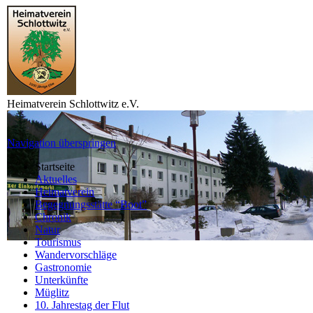
Heimatverein Schlottwitz e.V.
Navigation überspringen
Startseite
Aktuelles
Heimatverein
Begegnungsstätte “Boot”
Chronik
Natur
Tourismus
Wandervorschläge
Gastronomie
Unterkünfte
Müglitz
10. Jahrestag der Flut